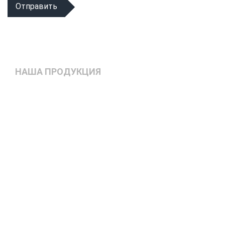
Отправить
НАША ПРОДУКЦИЯ
Стальная
Лесоперерабатывающ
перфорация
оборудование
Сетка рифленая
Сетка
(канелированная)
для грохотов ГОСТ
3306-88
Производство
Технологические
емкостей и
емкости